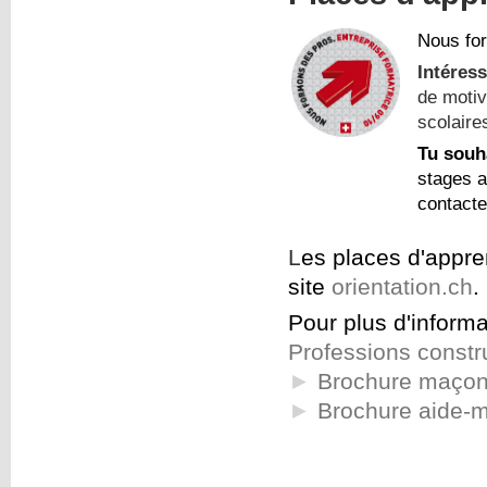
Nous fo
Intéres
de motiv
scolaire
Tu souh
stages a
contacte
L
es places d'appre
site
orientation.ch
.
Pour plus d'inform
Professions constr
►
Brochure maço
►
Brochure aide-