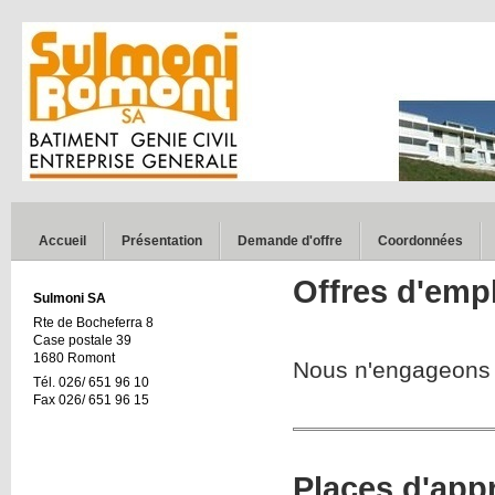
Accueil
Présentation
Demande d'offre
Coordonnées
Offres d'emp
Sulmoni SA
Rte de Bocheferra 8
Case postale 39
1680 Romont
Nous n'engageons 
Tél. 026/ 651 96 10
Fax 026/ 651 96 15
Places d'app